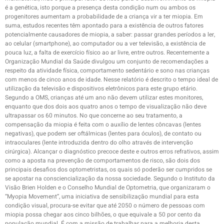
é a genética, isto porque a presença desta condição num ou ambos os
progenitores aumentam a probabilidade de a criança vir a ter miopia. Em
suma, estudos recentes têm apontado para a existência de outros fatores
potencialmente causadores de miopia, a saber: passar grandes períodos a ler,
ao celular (smartphone), ao computador ou a ver televisão, a existência de
pouca luz, a falta de exercício físico ao ar livre, entre outros. Recentemente a
Organização Mundial da Saúde divulgou um conjunto de recomendações a
respeito da atividade física, comportamento sedentário e sono nas crianças
com menos de cinco anos de idade. Nesse relatório é descrito o tempo ideal de
utilização da televisão e dispositivos eletrônicos para este grupo etário.
Segundo a OMS, crianças até um ano não devem utilizar estes monitores,
enquanto que dos dois aos quatro anos o tempo de visualização não deve
ultrapassar os 60 minutos. No que concerne ao seu tratamento, a
compensação da miopia é feita com o auxílio de lentes côncavas (lentes
negativas), que podem ser oftálmicas (lentes para óculos), de contato ou
intraoculares (lente introduzida dentro do olho através de intervenção
cirúrgica). Alcançar o diagnóstico precoce deste e outros erros refrativos, assim
como a aposta na prevenção de comportamentos de risco, são dois dos
principais desafios dos optometristas, os quais só poderão ser cumpridos se
se apostar na consciencialização da nossa sociedade. Segundo o Instituto da
Visão Brien Holden e o Conselho Mundial de Optometria, que organizaram o
“Myopia Movement”, uma iniciativa de sensibilização mundial para esta
condição visual, procura-se evitar que até 2050 o número de pessoas com
miopia possa chegar aos cinco bilhões, o que equivale a 50 por cento da
população mundial. É com a missão de trabalhar para a melhoria desta