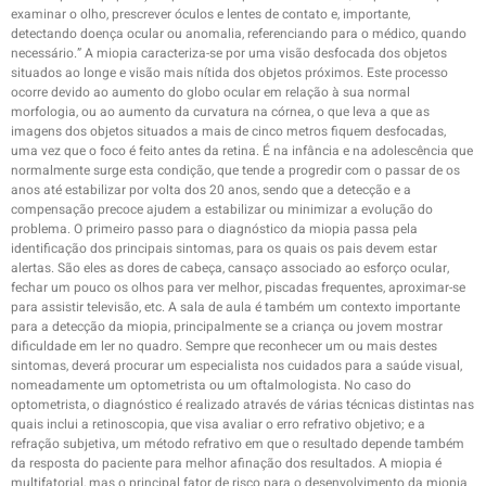
examinar o olho, prescrever óculos e lentes de contato e, importante,
detectando doença ocular ou anomalia, referenciando para o médico, quando
necessário.” A miopia caracteriza-se por uma visão desfocada dos objetos
situados ao longe e visão mais nítida dos objetos próximos. Este processo
ocorre devido ao aumento do globo ocular em relação à sua normal
morfologia, ou ao aumento da curvatura na córnea, o que leva a que as
imagens dos objetos situados a mais de cinco metros fiquem desfocadas,
uma vez que o foco é feito antes da retina. É na infância e na adolescência que
normalmente surge esta condição, que tende a progredir com o passar de os
anos até estabilizar por volta dos 20 anos, sendo que a detecção e a
compensação precoce ajudem a estabilizar ou minimizar a evolução do
problema. O primeiro passo para o diagnóstico da miopia passa pela
identificação dos principais sintomas, para os quais os pais devem estar
alertas. São eles as dores de cabeça, cansaço associado ao esforço ocular,
fechar um pouco os olhos para ver melhor, piscadas frequentes, aproximar-se
para assistir televisão, etc. A sala de aula é também um contexto importante
para a detecção da miopia, principalmente se a criança ou jovem mostrar
dificuldade em ler no quadro. Sempre que reconhecer um ou mais destes
sintomas, deverá procurar um especialista nos cuidados para a saúde visual,
nomeadamente um optometrista ou um oftalmologista. No caso do
optometrista, o diagnóstico é realizado através de várias técnicas distintas nas
quais inclui a retinoscopia, que visa avaliar o erro refrativo objetivo; e a
refração subjetiva, um método refrativo em que o resultado depende também
da resposta do paciente para melhor afinação dos resultados. A miopia é
multifatorial, mas o principal fator de risco para o desenvolvimento da miopia