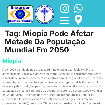
Tag:
Miopia Pode Afetar
Metade Da População
Mundial Em 2050
Miopia
A correção da miopia nas crianças elimina o maior obstáculo evitável à
aprendizagem e desenvolvimento individual, com benefícios gigantescos para
a sociedade. A prevalência da miopia está a aumentar globalmente a um ritmo
alarmante, com o aumento significativo dos riscos para a deficiência visual
causada pelas condições patológicas associadas com altas miopias, incluindo
patologias da retina, catarata e glaucoma. O relatório da Organização Mundial
da Saúde (OMS) – Instituto de Visão Brien Holden contabilizou, em 2010,
quase dois bilhões de pessoas que sofriam de miopia (27 por cento da
população mundial), sendo que 2,8 por cento sofre de alta miopia. É projetado