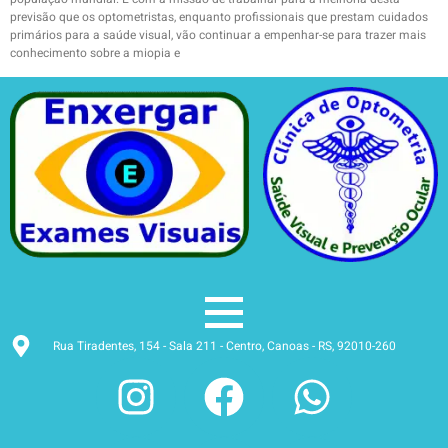
previsão que os optometristas, enquanto profissionais que prestam cuidados
primários para a saúde visual, vão continuar a empenhar-se para trazer mais
conhecimento sobre a miopia e
Rua Tiradentes, 154 - Sala 211 - Centro, Canoas - RS, 92010-260