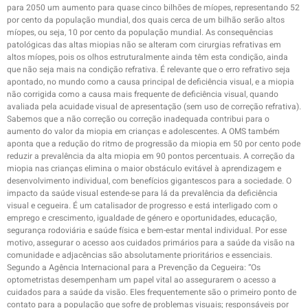
para 2050 um aumento para quase cinco bilhões de míopes, representando 52
por cento da população mundial, dos quais cerca de um bilhão serão altos
míopes, ou seja, 10 por cento da população mundial. As consequências
patológicas das altas miopias não se alteram com cirurgias refrativas em
altos míopes, pois os olhos estruturalmente ainda têm esta condição, ainda
que não seja mais na condição refrativa. É relevante que o erro refrativo seja
apontado, no mundo como a causa principal de deficiência visual, e a miopia
não corrigida como a causa mais frequente de deficiência visual, quando
avaliada pela acuidade visual de apresentação (sem uso de correção refrativa).
Sabemos que a não correção ou correção inadequada contribui para o
aumento do valor da miopia em crianças e adolescentes. A OMS também
aponta que a redução do ritmo de progressão da miopia em 50 por cento pode
reduzir a prevalência da alta miopia em 90 pontos percentuais. A correção da
miopia nas crianças elimina o maior obstáculo evitável à aprendizagem e
desenvolvimento individual, com benefícios gigantescos para a sociedade. O
impacto da saúde visual estende-se para lá da prevalência da deficiência
visual e cegueira. É um catalisador de progresso e está interligado com o
emprego e crescimento, igualdade de género e oportunidades, educação,
segurança rodoviária e saúde física e bem-estar mental individual. Por esse
motivo, assegurar o acesso aos cuidados primários para a saúde da visão na
comunidade e adjacências são absolutamente prioritários e essenciais.
Segundo a Agência Internacional para a Prevenção da Cegueira: “Os
optometristas desempenham um papel vital ao assegurarem o acesso a
cuidados para a saúde da visão. Eles frequentemente são o primeiro ponto de
contato para a população que sofre de problemas visuais; responsáveis por