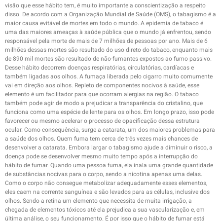
visão que esse hábito tem, é muito importante a conscientização a respeito
disso. De acordo com a Organização Mundial de Saúde (OMS), o tabagismo é a
maior causa evitável de mortes em todo o mundo. A epidemia de tabaco é
uma das maiores ameaças à saúde pública que o mundo já enfrentou, sendo
responsável pela morte de mais de 7 milhões de pessoas por ano. Mais de 6
milhões dessas mortes são resultado do uso direto do tabaco, enquanto mais
de 890 mil mortes são resultado de não-fumantes expostos ao fumo passivo.
Desse hábito decorrem doenças respiratórias, circulatórias, cardíacas e
também ligadas aos olhos. A fumaça liberada pelo cigarro muito comumente
vai em direção aos olhos. Repleto de componentes nocivos à saúde, esse
elemento é um facilitador para que ocorram alergias na região. O tabaco
também pode agir de modo a prejudicar a transparência do cristalino, que
funciona como uma espécie de lente para os olhos. Em longo prazo, isso pode
favorecer ou mesmo acelerar o processo de opacificação dessa estrutura
ocular. Como consequência, surge a catarata, um dos maiores problemas para
a saúde dos olhos. Quem fuma tem cerca de três vezes mais chances de
desenvolver a catarata. Embora largar o tabagismo ajude a diminuir o risco, a
doença pode se desenvolver mesmo muito tempo após a interrupção do
hábito de fumar. Quando uma pessoa fuma, ela inala uma grande quantidade
de substâncias nocivas para o corpo, sendo a nicotina apenas uma delas.
Como o corpo não consegue metabolizar adequadamente esses elementos,
eles caem na corrente sanguínea e são levados para as células, inclusive dos
olhos. Sendo a retina um elemento que necessita de muita irrigação, a
chegada de elementos tóxicos até ela prejudica a sua vascularização e, em
última análise, o seu funcionamento. É por isso que o hábito de fumar está