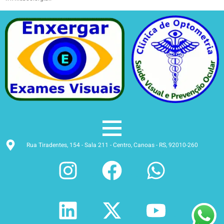
Rua Tiradentes, 154 - Sala 211 - Centro, Canoas - RS, 92010-260