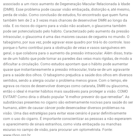
associado a um risco aumento de Degeneração Macular Relacionada à Idade
(DMRI). Esse problema pode causar visão embaçada, distorção e, até mesmo,
perda de visão. Como conclusão de estudos, foi encontrado que quem fuma
também tem de 2 a 3 vezes mais chances de desenvolver DMRI ao longo da
vida. E os riscos do cigarro para a visão não acabam, o glaucoma também
pode ser potencializado pelo hábito. Caracterizado pelo aumento da pressão
intraocular, o glaucoma é uma das maiores causas de cegueira no mundo. O
tabagismo, por sua vez, pode agravar esse quadro por tirá-lo do controle. Isso
porque o fumo contribui para a obstrução de veias e vasos sanguíneos em
geral, o que colabora para o aumento da pressão intraocular. Além disso, trata-
se de um hábito que pode tornar as paredes das veias mais rígidas, de modo a
dificultar a circulação. Como estudos apontam que o hábito pode aumentar
quase que instantaneamente a pressão intraocular, trata-se de um agravante
para a saúde dos olhos. O tabagismo prejudica a saúde dos olhos em diversos
sentidos, sendo a alergia ocular o problema menos grave. Com o tempo, ele
agrava os riscos de desenvolver doenças como catarata, DMRI ou glaucoma,
então o ideal é manter hábitos mais saudáveis para proteger a visão. COMO
EVITAR? Como diria o ditado popular “é melhor prevenir do que remediar”. As
substâncias presentes no cigarro são extremamente nocivas para saúde do ser
humano, além de causar câncer pode desencadear diversos problemas na
visão. Uma das estratégias para evitar esse cenário é parar definitivamente
com o uso do cigarro. É importante conscientizar as pessoas a não esperarem
o aparecimento de sinais estranhos, como vista embaçada ou manchas
escuras no campo de visão, para procurar um optometrista. Fonte:
www.cboo.org.br.