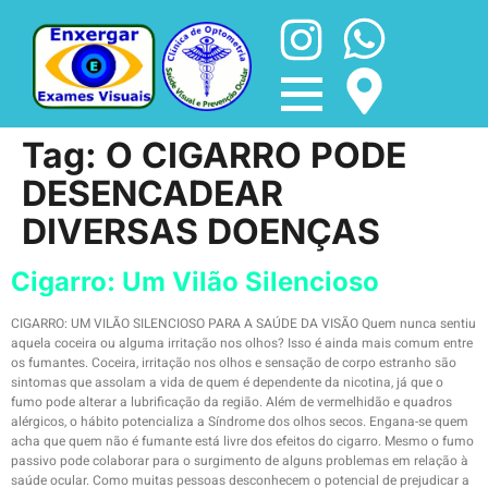
Tag:
O CIGARRO PODE
DESENCADEAR
DIVERSAS DOENÇAS
Cigarro: Um Vilão Silencioso
CIGARRO: UM VILÃO SILENCIOSO PARA A SAÚDE DA VISÃO Quem nunca sentiu
aquela coceira ou alguma irritação nos olhos? Isso é ainda mais comum entre
os fumantes. Coceira, irritação nos olhos e sensação de corpo estranho são
sintomas que assolam a vida de quem é dependente da nicotina, já que o
fumo pode alterar a lubrificação da região. Além de vermelhidão e quadros
alérgicos, o hábito potencializa a Síndrome dos olhos secos. Engana-se quem
acha que quem não é fumante está livre dos efeitos do cigarro. Mesmo o fumo
passivo pode colaborar para o surgimento de alguns problemas em relação à
saúde ocular. Como muitas pessoas desconhecem o potencial de prejudicar a